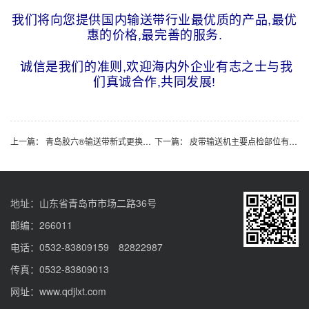
我们将向您提供国内输送带行业最优质的产品,最优
惠的价格,最完善的服务.
诚信是我们的准则,欢迎海内外企业有志之士与我
们真诚合作,共同发展!
上一篇：
青岛胶六®输送带新式更换方法！
下一篇：
皮带输送机主要点检部位有哪些？点检标准是什么？
地址：山东省青岛市市场二路36号
邮编：266011
电话：0532-83809159 82822987
传真：0532-83809013
网址：www.qdjlxt.com