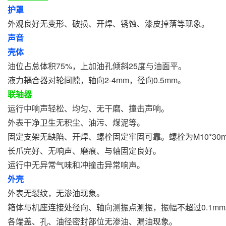
护罩
外观良好无变形、破损、开焊、锈蚀、漆皮掉落等现象。
声音
壳体
油位占总体积75%，上加油孔倾斜25度与油面平。
液力耦合器对轮间隙，轴向2-4mm，径向0.5mm。
联轴器
运行中响声轻松、均匀、无干磨、撞击声响。
外表干净卫生无积尘、油污、煤泥等。
固定支架无缺陷、开焊、螺栓固定牢固可靠。螺栓为M10*30m
长爪完好、无响声、磨痕、与轴固定良好。
运行中无异常气味和冲撞击异常响声。
外壳
外表无裂纹，无渗油现象。
箱体与机座连接处径向、轴向测振点测振，振幅不超过0.1m
各端盖、孔、油径密封部位无渗油、漏油现象。