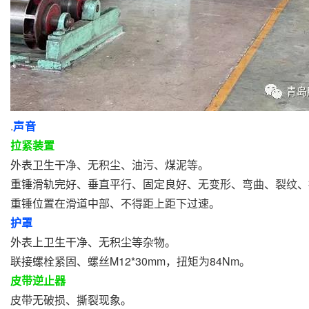
.
声音
拉紧装置
外表卫生干净、无积尘、油污、煤泥等。
重锤滑轨完好、垂直平行、固定良好、无变形、弯曲、裂纹、
重锤位置在滑道中部、不得距上距下过速。
护罩
外表上卫生干净、无积尘等杂物。
联接螺栓紧固、螺丝M12*30mm，扭矩为84Nm。
皮带逆止器
皮带无破损、撕裂现象。