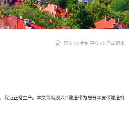
首页
>>
新闻中心
>>
产品资讯
，保证正常生产。本文
青岛胶六®输送带为您
分享皮带输送机