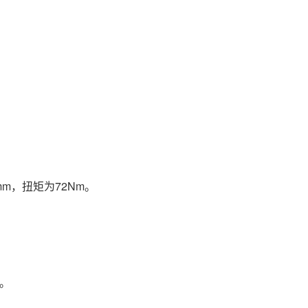
m，扭矩为72Nm。
m。