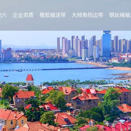
胶六
企业资质
橡胶输送带
大倾角挡边带
钢丝绳输