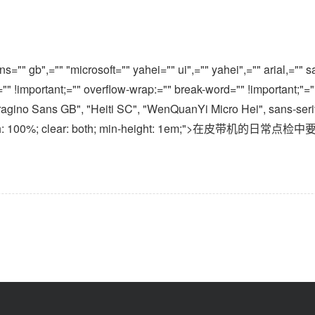
="" gb",="" "microsoft="" yahei="" ui",="" yahei",="" arial,="" sa
="" !important;="" overflow-wrap:="" break-word="" !important;"=""
ragino Sans GB", "Heiti SC", "WenQuanYi Micro Hei", sans-serif
 0px; max-width: 100%; clear: both; min-height: