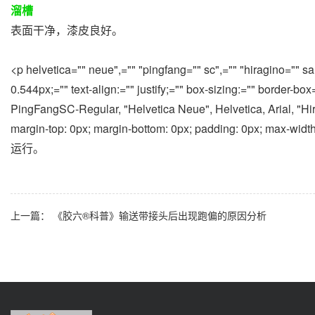
溜槽
表面干净，漆皮良好。
<p helvetica="" neue",="" "pingfang="" sc",="" "hiragino="" sans
0.544px;="" text-align:="" justify;="" box-sizing:="" border-box
PingFangSC-Regular, "Helvetica Neue", Helvetica, Arial, "Hi
margin-top: 0px; margin-bottom: 0px; padding:
运行。
上一篇：
《胶六®科普》输送带接头后出现跑偏的原因分析